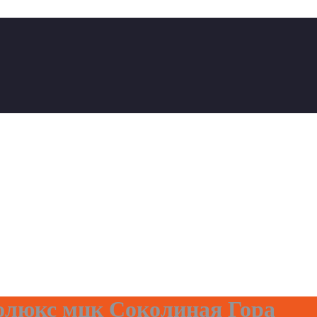
олюкс мцк Соколиная Гора