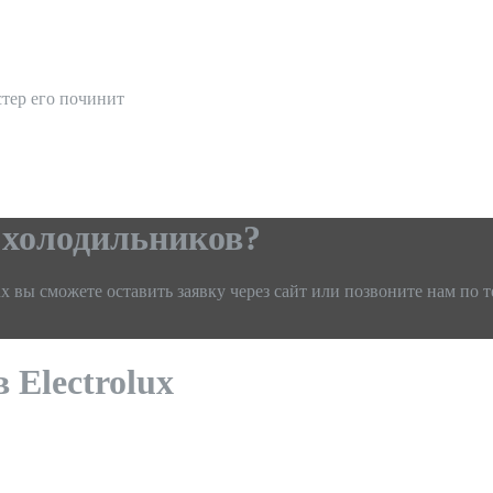
стер его починит
 холодильников?
x вы сможете оставить заявку через сайт или позвоните нам по т
 Electrolux