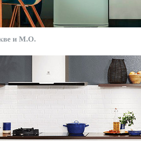
кве и М.О.