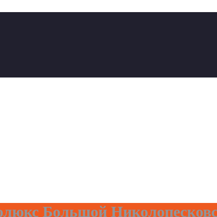
олюкс Большой Николопесковс